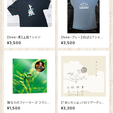
​【New・黒】上風Tシャツ
【New・グレー】白ばらTシャツ
レディース用
¥3,500
¥3,500
陽なたのファーマーズ フクシマ
【「あいたいよ」ソロツアーグッ
と希望 主題歌「きみの手のワル
ズ】Tシャツ オートミール
¥1,500
¥3,300
ツ」