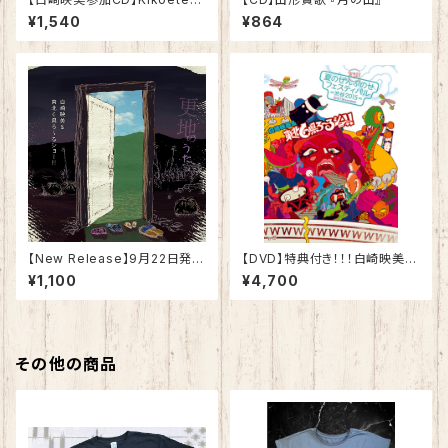
ru Naminoyouni 聞こえてくる
¥1,540
¥864
波のように／Boom Pam
【New Release】9月22日発
【DVD】特典付き！！！白崎映美＆
売！！！3曲入りCD「更地のうた」
東北6県ろ~るショー!! DVD
¥1,100
¥4,700
『実録!!夏のぜんぶのせフェステ
ィバル -渋谷 2015-』
その他の商品