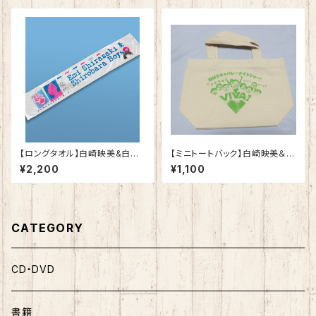
【ロングタオル】白崎映美&白ば
【ミニトートバック】白崎映美＆白
らボーイズ！会場未発売！！！！！
ばらボーイズ 使いやすいラテ
¥2,200
¥1,100
ンミニトートバック！
CATEGORY
CD・DVD
書籍