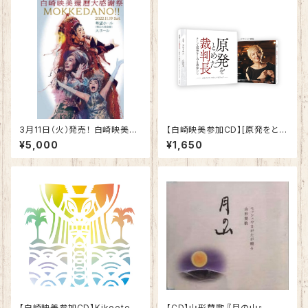
3月11日（火）発売！ 白崎映美還
【白崎映美参加CD】[原発をとめ
暦大感謝祭 『MOKKEDANO
た裁判長 そして原発をとめる農
¥5,000
¥1,650
!!』
家たち]サウンドトラック
【白崎映美参加CD】Kikoeteku
【CD】山形賛歌 『月の山』