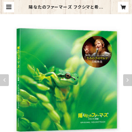
陽なたのファーマーズ フクシマと希望
主題歌「きみの手のワルツ」 | 白崎映
美公式SHOP