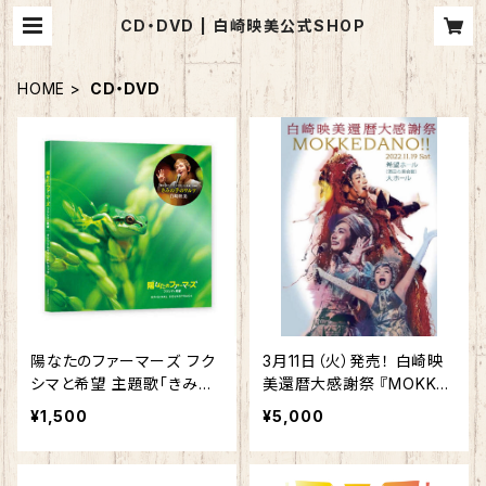
CD・DVD | 白崎映美公式SHOP
HOME
CD・DVD
陽なたのファーマーズ フク
3月11日（火）発売！ 白崎映
シマと希望 主題歌「きみの
美還暦大感謝祭 『MOKKE
手のワルツ」
DANO !!』
¥1,500
¥5,000