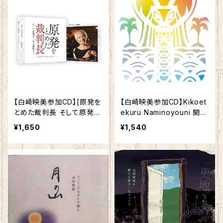
【白崎映美参加CD】[原発を
【白崎映美参加CD】Kikoet
とめた裁判長 そして原発を
ekuru Naminoyouni 聞こ
とめる農家たち]サウンドト
えてくる波のように／Boom
¥1,650
¥1,540
ラック
Pam