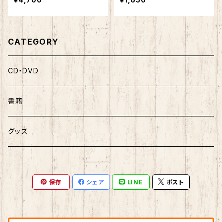
せフェスティバル -渋谷 201
5-』
CATEGORY
CD・DVD
書籍
グッズ
保存
シェア
LINE
ポスト