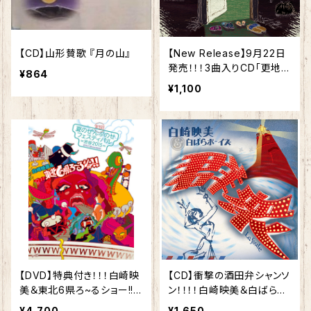
【CD】山形賛歌 『月の山』
【New Release】9月22日
発売！！！3曲入りCD「更地の
¥864
うた」
¥1,100
【DVD】特典付き！！！白崎映
【CD】衝撃の酒田弁シャンソ
美＆東北6県ろ~るショー!!
ン！！！！白崎映美＆白ばらボ
DVD『実録!!夏のぜんぶの
ーイズ”群衆 La Foule”
¥4,700
¥1,650