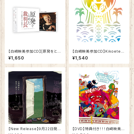
【白崎映美参加CD】[原発をとめ
【白崎映美参加CD】Kikoeteku
た裁判長 そして原発をとめる農
ru Naminoyouni 聞こえてくる
¥1,650
¥1,540
家たち]サウンドトラック
波のように／Boom Pam
【New Release】9月22日発
【DVD】特典付き！！！白崎映美＆
売！！！3曲入りCD「更地のうた」
東北6県ろ~るショー!! DVD