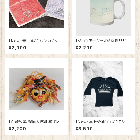
​【New・青】白ばらハンカチタオ
【ソロツアーグッズが登場！！！】
ル
白崎映美ソロ・コンサート「あい
¥2,000
¥2,200
たいよ」 マグカップ 鳥
【白崎映美 還暦大感謝祭！『MO
【New・黒七分袖】白ばらTシャ
KKEDANO♡』記念】大寅年エ
ツレディース用
¥2,200
¥3,500
ミちゃん