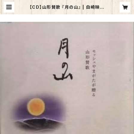
【CD】山形賛歌 『月の山』 | 白崎映美
公式SHOP