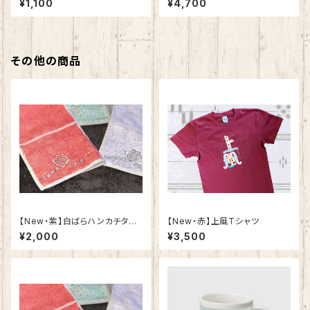
¥1,100
¥4,700
『実録!!夏のぜんぶのせフェステ
ィバル -渋谷 2015-』
その他の商品
【New・紫】白ばらハンカチタオ
【New・赤】上風Tシャツ
ル
¥2,000
¥3,500