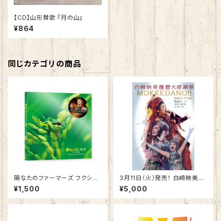
【CD】山形賛歌 『月の山』
¥864
同じカテゴリの商品
陽なたのファーマーズ フクシマ
3月11日（火）発売！ 白崎映美還
と希望 主題歌「きみの手のワル
暦大感謝祭 『MOKKEDANO
¥1,500
¥5,000
ツ」
!!』