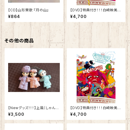
【CD】山形賛歌 『月の山』
【DVD】特典付き！！！白崎映美＆
東北6県ろ~るショー!! DVD
¥864
¥4,700
『実録!!夏のぜんぶのせフェステ
ィバル -渋谷 2015-』
その他の商品
【Newグッズ！！！】上風（しゃんぷ
【DVD】特典付き！！！白崎映美＆
～）ブローチ
東北6県ろ~るショー!! DVD
¥3,500
¥4,700
『実録!!夏のぜんぶのせフェステ
ィバル -渋谷 2015-』