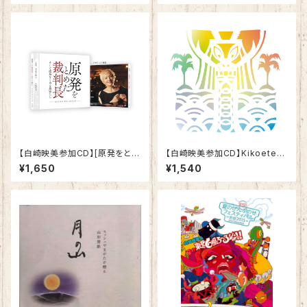
【白崎映美参加CD】[原発をとめ
【白崎映美参加CD】Kikoeteku
た裁判長 そして原発をとめる農
ru Naminoyouni 聞こえてくる
¥1,650
¥1,540
家たち]サウンドトラック
波のように／Boom Pam