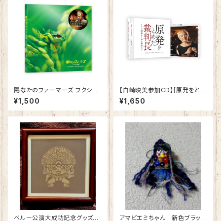
陽なたのファーマーズ フクシマ
【白崎映美参加CD】[原発をとめ
と希望 主題歌「きみの手のワル
た裁判長 そして原発をとめる農
¥1,500
¥1,650
ツ」
家たち]サウンドトラック
ペルー公演大成功記念グッズ！
アマビエミちゃん 新色ブラック