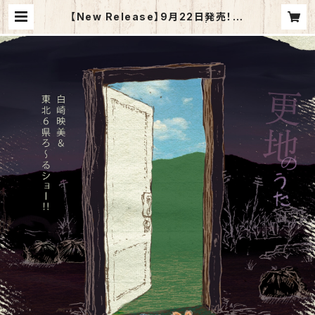
【New Release】9月22日発売！！！
3曲入りCD「更地のうた」 | 白崎映
美公式SHOP