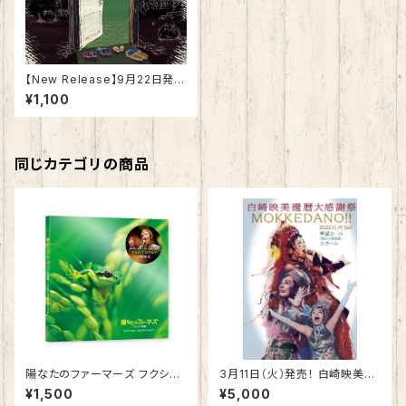
【New Release】9月22日発
売！！！3曲入りCD「更地のうた」
¥1,100
同じカテゴリの商品
陽なたのファーマーズ フクシマ
3月11日（火）発売！ 白崎映美還
と希望 主題歌「きみの手のワル
暦大感謝祭 『MOKKEDANO
¥1,500
¥5,000
ツ」
!!』