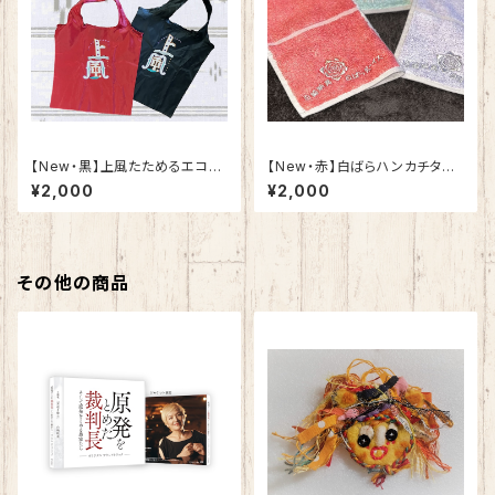
​【New・黒】上風たためるエコバ
【New・赤】白ばらハンカチタオ
ック（単品）
ル
¥2,000
¥2,000
その他の商品