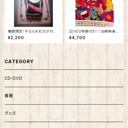
期間限定！今ならお札付が付い
【DVD】特典付き！！！白崎映美＆
てくる！【白崎映美 還暦大感謝
東北6県ろ~るショー!! DVD
¥2,200
¥4,700
祭！『MOKKEDANO♡』記念】
『実録!!夏のぜんぶのせフェステ
おててブローチ！！！
ィバル -渋谷 2015-』
CATEGORY
CD・DVD
書籍
グッズ