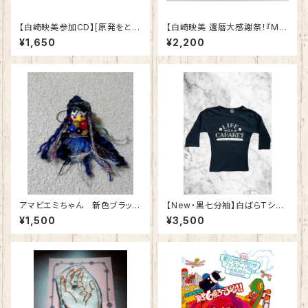
【白崎映美参加CD】[原発をとめ
【白崎映美 還暦大感謝祭！『MO
た裁判長 そして原発をとめる農
KKEDANO♡』記念】大寅年エ
¥1,650
¥2,200
家たち]サウンドトラック
ミちゃん
アマビエミちゃん 新色ブラック
【New・黒七分袖】白ばらTシャ
Ver. （ストラップタイプ）
ツレディース用
¥1,500
¥3,500