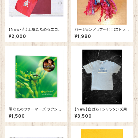
​【New・赤】上風たためるエコバ
バージョンアップ～！！！【ストラッ
ック（単品）
プ】大人気！エミちゃんお守り♬
¥2,000
¥1,980
陽なたのファーマーズ フクシマ
【New】白ばらTシャツメンズ用
と希望 主題歌「きみの手のワル
¥1,500
¥3,500
ツ」