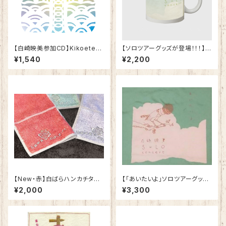
【白崎映美参加CD】Kikoeteku
【ソロツアーグッズが登場！！！】
ru Naminoyouni 聞こえてくる
白崎映美ソロ・コンサート「あい
¥1,540
¥2,200
波のように／Boom Pam
たいよ」 マグカップ トンボ
【New・赤】白ばらハンカチタオ
【「あいたいよ」ソロツアーグッ
ル
ズ】Tシャツ アイスグリーン！！！
¥2,000
¥3,300