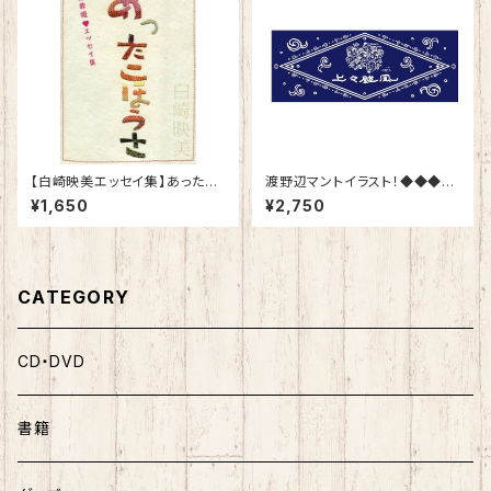
【白崎映美エッセイ集】あったこ
渡野辺マントイラスト！◆◆◆
ほうさ〜東北歌姫♡エッセイ
上々颱風オリジナル手ぬぐい◆
¥1,650
¥2,750
集〜
◆◆
CATEGORY
CD・DVD
書籍