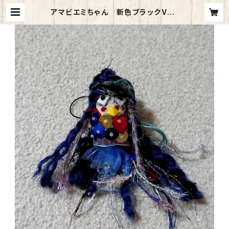
アマビエミちゃん 新色ブラックVer.
（ストラップタイプ） | 白崎映美公式
SHOP