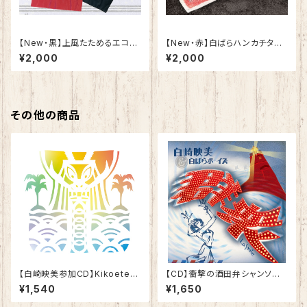
​【New・黒】上風たためるエコバ
【New・赤】白ばらハンカチタオ
ック（単品）
ル
¥2,000
¥2,000
その他の商品
【白崎映美参加CD】Kikoeteku
【CD】衝撃の酒田弁シャンソ
ru Naminoyouni 聞こえてくる
ン！！！！白崎映美＆白ばらボーイ
¥1,540
¥1,650
波のように／Boom Pam
ズ”群衆 La Foule”