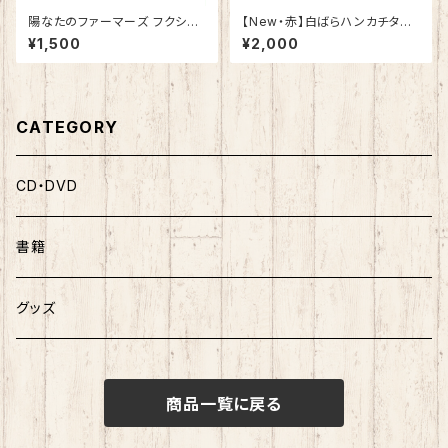
陽なたのファーマーズ フクシマ
【New・赤】白ばらハンカチタオ
と希望 主題歌「きみの手のワル
ル
¥1,500
¥2,000
ツ」
CATEGORY
CD・DVD
書籍
グッズ
商品一覧に戻る