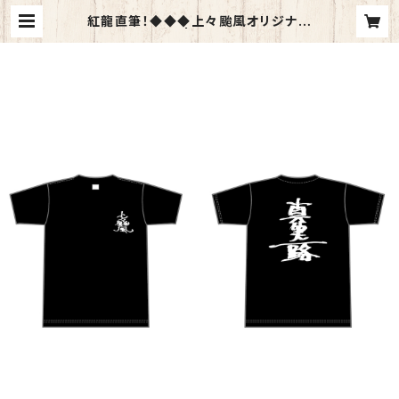
紅龍直筆！◆◆◆上々颱風オリジナル
Ｔシャツ◆◆◆ | 白崎映美公式SHO
P