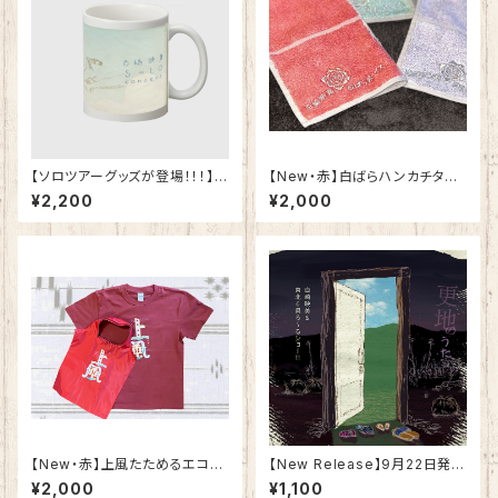
【ソロツアーグッズが登場！！！】
【New・赤】白ばらハンカチタオ
白崎映美ソロ・コンサート「あい
ル
¥2,200
¥2,000
たいよ」 マグカップ 鳥
​【New・赤】上風たためるエコバ
【New Release】9月22日発
ック（単品）
売！！！3曲入りCD「更地のうた」
¥2,000
¥1,100