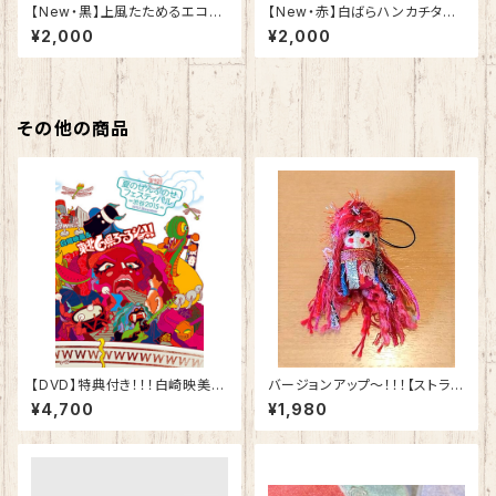
​【New・黒】上風たためるエコバ
【New・赤】白ばらハンカチタオ
ック（単品）
ル
¥2,000
¥2,000
その他の商品
【DVD】特典付き！！！白崎映美＆
バージョンアップ～！！！【ストラッ
東北6県ろ~るショー!! DVD
プ】大人気！エミちゃんお守り♬
¥4,700
¥1,980
『実録!!夏のぜんぶのせフェステ
ィバル -渋谷 2015-』